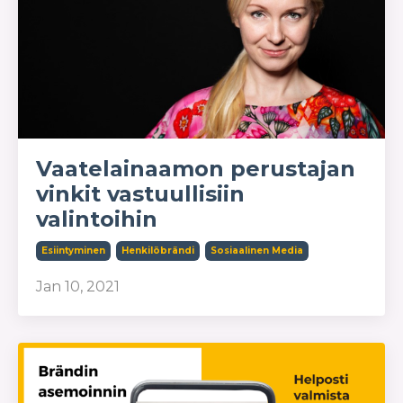
Vaatelainaamon perustajan
vinkit vastuullisiin
valintoihin
Esiintyminen
Henkilöbrändi
Sosiaalinen Media
Jan 10, 2021