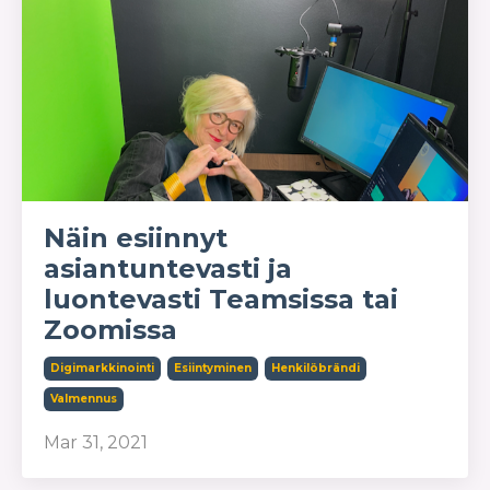
Näin esiinnyt
asiantuntevasti ja
luontevasti Teamsissa tai
Zoomissa
Digimarkkinointi
Esiintyminen
Henkilöbrändi
Valmennus
Mar 31, 2021