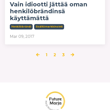
Vain idiootti jättää oman
henkilöbrändinsä
käyttämättä
Henkilöbrändi
Sisältömarkkinointi
Mar 09, 2017
1
2
3