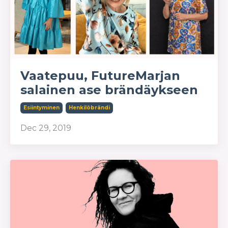
Vaatepuu, FutureMarjan
salainen ase brändäykseen
Esiintyminen
Henkilöbrändi
Dec 29, 2019