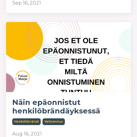
Sep 16, 2021
Näin epäonnistut
henkilöbrändäyksessä
Henkilöbrändi
Valmennus
Aug 16, 2021