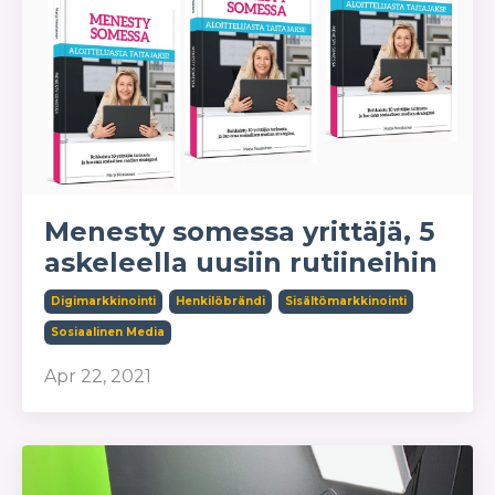
Menesty somessa yrittäjä, 5
askeleella uusiin rutiineihin
Digimarkkinointi
Henkilöbrändi
Sisältömarkkinointi
Sosiaalinen Media
Apr 22, 2021