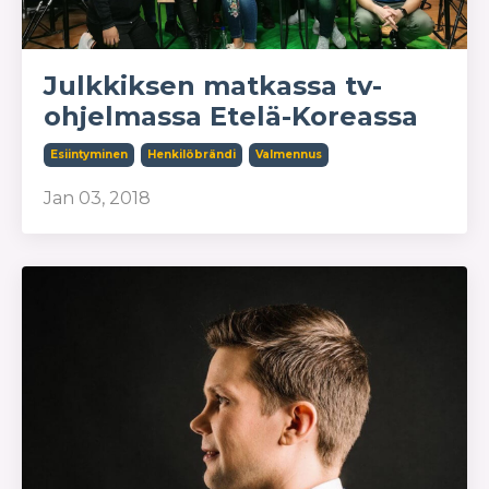
Julkkiksen matkassa tv-
ohjelmassa Etelä-Koreassa
Esiintyminen
Henkilöbrändi
Valmennus
Jan 03, 2018