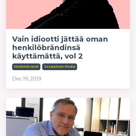
Vain idiootti jättää oman
henkilöbrändinsä
käyttämättä, vol 2
Henkilöbrändi
Sosiaalinen Media
Dec 19, 2019