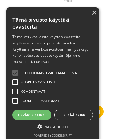
×
Marja
Tämä sivusto käyttää
Asiakasreferenssit
evästeitä
Brändivalmennus
Tämä verkkosivusto käyttää evästeitä
käyttökokemuksen parantamiseksi.
Blogi
Käyttämällä verkkosivustoamme hyväksyt
Varaa aika!
kaikki evästeet evästekäytäntöjemme
mukaisesti.
Lue lisää
Tietosuojaseloste
EHDOTTOMASTI VÄLTTÄMÄTTÖMÄT
Sertifikaatit
SUORITUSKYVYLLISET
KOHDENTAVAT
© 2026 FutureMarja
LUOKITTELEMATTOMAT
HYVÄKSY KAIKKI
HYLKÄÄ KAIKKI
NÄYTÄ TIEDOT
Powered by Kajabi
POWERED BY COOKIESCRIPT