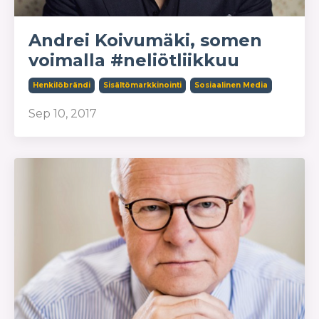
Andrei Koivumäki, somen
voimalla #neliötliikkuu
Henkilöbrändi
Sisältömarkkinointi
Sosiaalinen Media
Sep 10, 2017