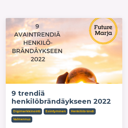
Verkkokurssit
Yrittäjä
9 trendiä
henkilöbrändäykseen 2022
Digimarkkinointi
Esiintyminen
Henkilöbrändi
Valmennus