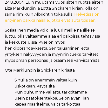
24.8.2004. Luin muutama vuosi sitten ruotsalaisten
Liza Marklundin ja Lotta Snickaren kirjan, jolla on
sama nimi kuin Albrichtin tokaisulla.
Helvetissä on
erityinen paikka naisille, jotka eivät auta toisiaan.
Sosiaalinen media voi olla juuri meille naisille se
juttu, jolla valtaamme alaa eri paikoissa, tehtävissä
ja keskusteluissa. Kyse on myös
henkilöbrändäyksestä. Sen tajuaminen, että
yrityksen näkyvyyden ja myynnin tueksi tarvitset
myös oman persoonasi ja osaamisesi vahvistamista.
Ote Marklundin ja Snickaren kirjasta:
Sinulla on enemmän valtaa kuin
uskotkaan. Käytä sitä.
Kun puhumme vallasta, tarkoitamme
usein päätöksentekoa. Se on aivan liian
kapea määritelmä. Valta tarkoittaa