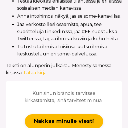
Testaa ideoitasi erilaisissa tilanteissa ja erilaisissa
sosiaalisen median kanavissa
Anna intohimosi näkyä, jaa se some-kanavillasi.
Jaa verkostoillesi osaamista, apua, tee
suositteluja LinkedIn:ssa, jaa #FF-suosituksia
Twitterissä, tägää ihmisiä kuviin ja kehu heitä.
Tutustuta ihmisiä toisiinsa, kutsu ihmisiä
keskusteluun eri some-palveluissa.
Teksti on alunperin julkaistu Menesty somessa-
kirjassa.
Lataa kirja.
Kun sinun brändisi tarvitsee
kirkastamista, sinä tarvitset minua.
Nakkaa minulle viesti