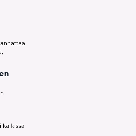
 kannattaa
a,
sen
in
 kaikissa