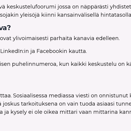
vä keskustelufoorumi jossa on näppärästi yhdistet
jakin yleisöjä kiinni kansainvälisellä hintatasolla
va?
 ovat ylivoimaisesti parhaita kanavia edelleen.
LinkedIn:in ja Facebookin kautta.
hmisen puhelinnumeroa, kun kaikki keskustelu on k
ttaa. Sosiaalisessa mediassa viesti on onnistunut
tä joskus tarkoituksena on vain tuoda asiaasi tunne
a ja kysely ei ole oikea mittari vaan mittarina kan