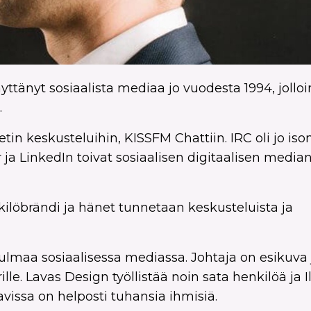
yttänyt sosiaalista mediaa jo vuodesta 1994, jolloi
.
netin keskusteluihin, KISSFM Chattiin. IRC oli jo 
ja LinkedIn toivat sosiaalisen digitaalisen median
nkilöbrändi ja hänet tunnetaan keskusteluista ja
ökulmaa sosiaalisessa mediassa. Johtaja on esikuva 
irille. Lavas Design työllistää noin sata henkilöä ja 
avissa on helposti tuhansia ihmisiä.