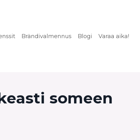
enssit
Brändivalmennus
Blogi
Varaa aika!
hkeasti someen