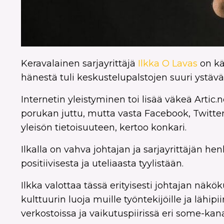
Keravalainen sarjayrittäjä
Ilkka O Lavas
on kä
hänestä tuli keskustelupalstojen suuri ystävä
Internetin yleistyminen toi lisää väkeä Artic.
porukan juttu, mutta vasta Facebook, Twitter 
yleisön tietoisuuteen, kertoo konkari.
Ilkalla on vahva johtajan ja sarjayrittäjän he
positiivisesta ja uteliaasta tyylistään.
Ilkka valottaa tässä erityisesti johtajan näk
kulttuurin luoja muille työntekijöille ja lähipi
verkostoissa ja vaikutuspiirissä eri some-kan