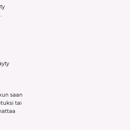
ty
.
äyty
 kun saan
tuksi tai
nattaa