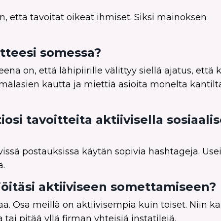
, että tavoitat oikeat ihmiset. Siksi mainoksen
itteesi somessa?
na on, että lähipiirille välittyy siellä ajatus, että
mälasien kautta ja miettiä asioita monelta kantilt
si tavoitteita aktiivisella sosiaali
tyvissä postauksissa käytän sopivia hashtageja. Use
ä.
jöitäsi aktiiviseen somettamiseen?
Osa meillä on aktiivisempia kuin toiset. Niin kai
tai pitää yllä firman yhteisiä instatilejä.