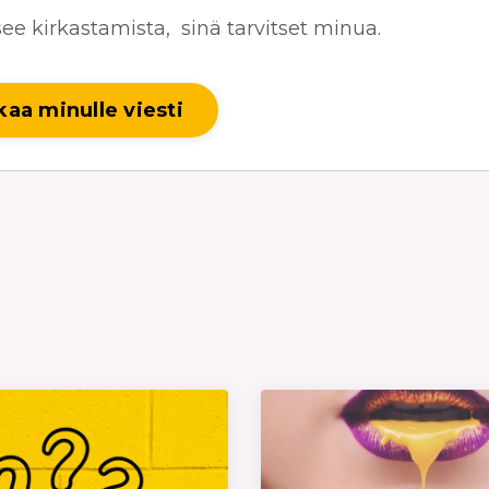
see kirkastamista, sinä tarvitset minua.
aa minulle viesti