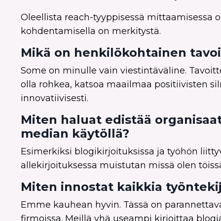
Oleellista reach-tyyppisessä mittaamisessa on
kohdentamisella on merkitystä.
Mikä on henkilökohtainen tavo
Some on minulle vain viestintäväline. Tavoittee
olla rohkea, katsoa maailmaa positiivisten sil
innovatiivisesti.
Miten haluat edistää organisaatio
median käytöllä?
Esimerkiksi blogikirjoituksissa ja työhön liit
allekirjoituksessa muistutan missä olen töiss
Miten innostat kaikkia työnteki
Emme kauhean hyvin. Tässä on parannettavaa. 
firmoissa. Meillä yhä useampi kirjoittaa blogia 