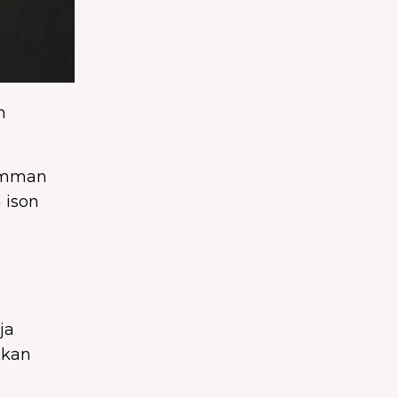
n
isomman
 ison
ja
Ilkan