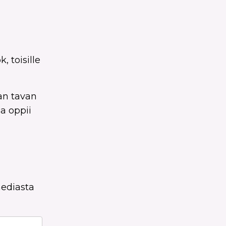
 toisille
an tavan
la oppii
mediasta