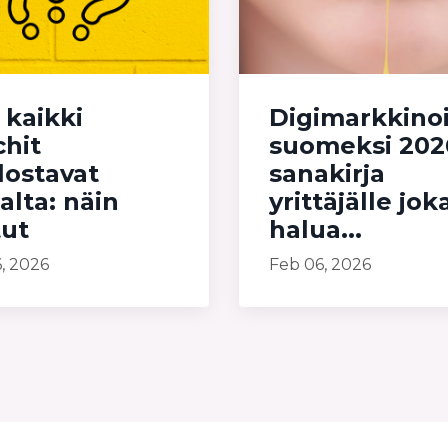
 kaikki
Digimarkkinoi
chit
suomeksi 202
lostavat
sanakirja
lta: näin
yrittäjälle jok
tut
halua...
, 2026
Feb 06, 2026