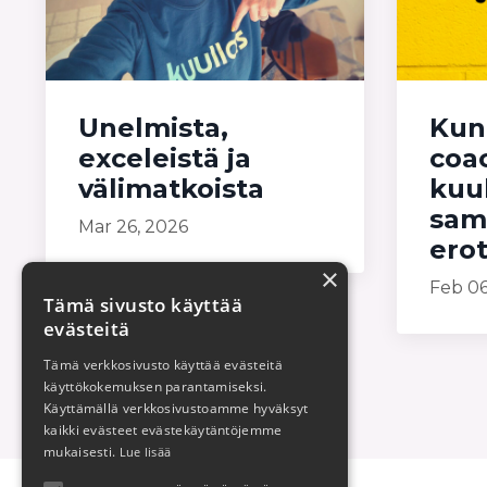
Unelmista,
Kun
exceleistä ja
coa
välimatkoista
kuu
sama
Mar 26, 2026
ero
×
Feb 06
Tämä sivusto käyttää
evästeitä
Tämä verkkosivusto käyttää evästeitä
käyttökokemuksen parantamiseksi.
Käyttämällä verkkosivustoamme hyväksyt
kaikki evästeet evästekäytäntöjemme
mukaisesti.
Lue lisää