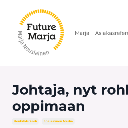
Marja
Asiakasrefer
Johtaja, nyt ro
oppimaan
Henkilöbrändi
Sosiaalinen Media