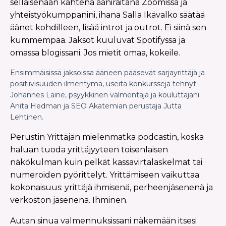
sellaisenaan kahtena ääniraitana Zoomissa ja
yhteistyökumppanini, ihana Salla Ikävalko säätää
äänet kohdilleen, lisää introt ja outrot. Ei siinä sen
kummempaa. Jaksot kuuluvat Spotifyssa ja
omassa blogissani. Jos mietit omaa, kokeile.
Ensimmäisissä jaksoissa ääneen pääsevät sarjayrittäjä ja
positiivisuuden ilmentymä, useita konkursseja tehnyt
Johannes Laine, psyykkinen valmentaja ja kouluttajani
Anita Hedman ja SEO Akatemian perustaja Jutta
Lehtinen.
Perustin Yrittäjän mielenmatka podcastin, koska
haluan tuoda yrittäjyyteen toisenlaisen
näkökulman kuin pelkät kassavirtalaskelmat tai
numeroiden pyörittelyt. Yrittämiseen vaikuttaa
kokonaisuus: yrittäjä ihmisenä, perheenjäsenenä ja
verkoston jäsenenä. Ihminen.
Autan sinua valmennuksissani näkemään itsesi