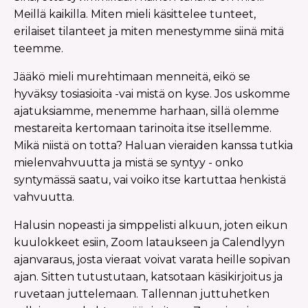
Meillä kaikilla. Miten mieli käsittelee tunteet,
erilaiset tilanteet ja miten menestymme siinä mitä
teemme.
Jääkö mieli murehtimaan menneitä, eikö se
hyväksy tosiasioita -vai mistä on kyse. Jos uskomme
ajatuksiamme, menemme harhaan, sillä olemme
mestareita kertomaan tarinoita itse itsellemme.
Mikä niistä on totta? Haluan vieraiden kanssa tutkia
mielenvahvuutta ja mistä se syntyy - onko
syntymässä saatu, vai voiko itse kartuttaa henkistä
vahvuutta.
Halusin nopeasti ja simppelisti alkuun, joten eikun
kuulokkeet esiin, Zoom lataukseen ja Calendlyyn
ajanvaraus, josta vieraat voivat varata heille sopivan
ajan. Sitten tutustutaan, katsotaan käsikirjoitus ja
ruvetaan juttelemaan. Tallennan juttuhetken