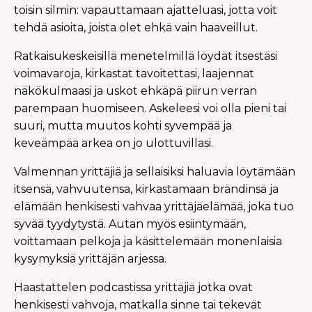
toisin silmin: vapauttamaan ajatteluasi, jotta voit
tehdä asioita, joista olet ehkä vain haaveillut.
Ratkaisukeskeisillä menetelmillä löydät itsestäsi
voimavaroja, kirkastat tavoitettasi, laajennat
näkökulmaasi ja uskot ehkäpä piirun verran
parempaan huomiseen. Askeleesi voi olla pieni tai
suuri, mutta muutos kohti syvempää ja
keveämpää arkea on jo ulottuvillasi.
Valmennan yrittäjiä ja sellaisiksi haluavia löytämään
itsensä, vahvuutensa, kirkastamaan brändinsä ja
elämään henkisesti vahvaa yrittäjäelämää, joka tuo
syvää tyydytystä. Autan myös esiintymään,
voittamaan pelkoja ja käsittelemään monenlaisia
kysymyksiä yrittäjän arjessa.
Haastattelen podcastissa yrittäjiä jotka ovat
henkisesti vahvoja, matkalla sinne tai tekevät