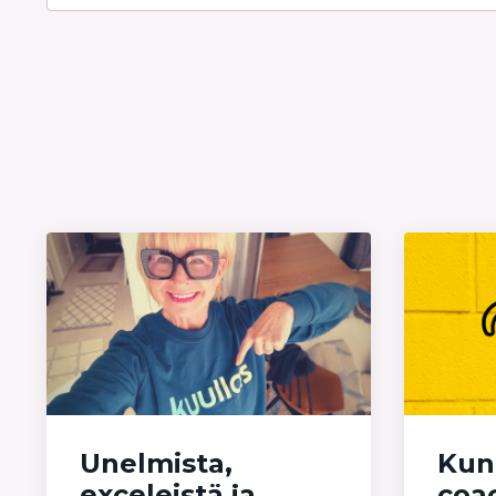
Unelmista,
Kun
exceleistä ja
coa