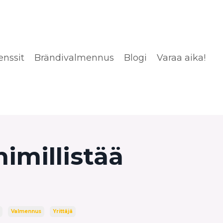
enssit
Brändivalmennus
Blogi
Varaa aika!
himillistää
Valmennus
Yrittäjä