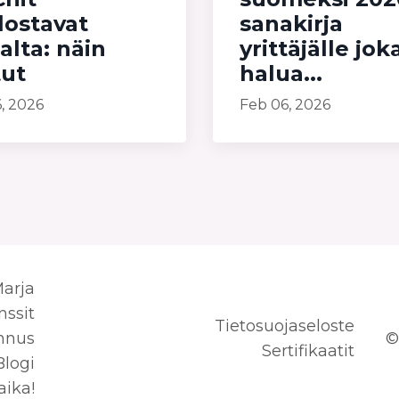
lostavat
sanakirja
lta: näin
yrittäjälle jok
tut
halua...
, 2026
Feb 06, 2026
arja
nssit
Tietosuojaseloste
nnus
©
Sertifikaatit
Blogi
aika!