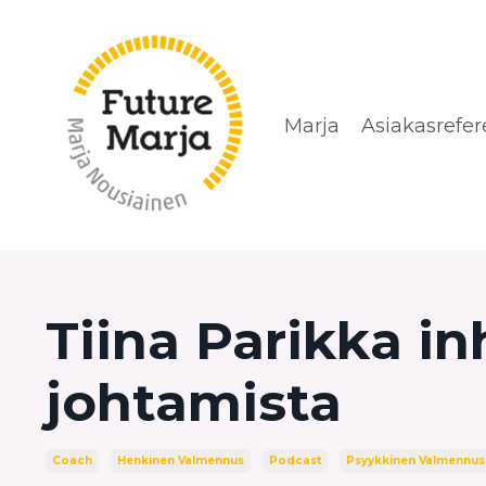
Marja
Asiakasrefer
Tiina Parikka in
johtamista
Coach
Henkinen Valmennus
Podcast
Psyykkinen Valmennus