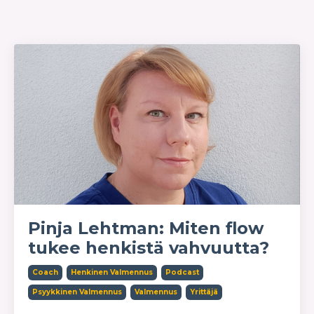
Verkkokurssit
Yrittäjä
Pinja Lehtman: Miten flow
tukee henkistä vahvuutta?
Coach
Henkinen Valmennus
Podcast
Psyykkinen Valmennus
Valmennus
Yrittäjä