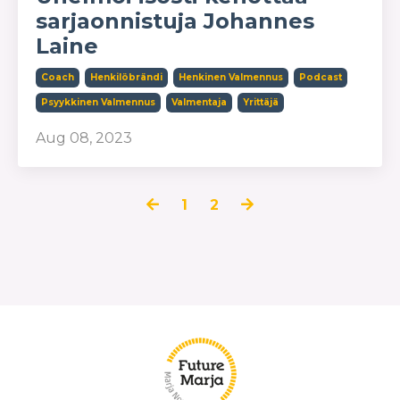
sarjaonnistuja Johannes
Laine
Coach
Henkilöbrändi
Henkinen Valmennus
Podcast
Psyykkinen Valmennus
Valmentaja
Yrittäjä
Aug 08, 2023
1
2