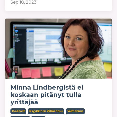
Sep 18, 2023
Minna Lindbergistä ei
koskaan pitänyt tulla
yrittäjää
Podcast
Psyykkinen Valmennus
Valmennus