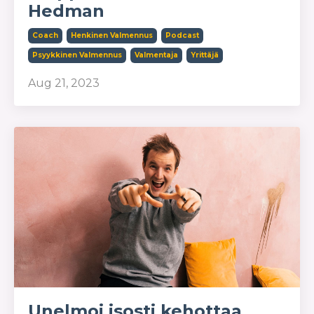
Hedman
Coach
Henkinen Valmennus
Podcast
Psyykkinen Valmennus
Valmentaja
Yrittäjä
Aug 21, 2023
Unelmoi isosti kehottaa