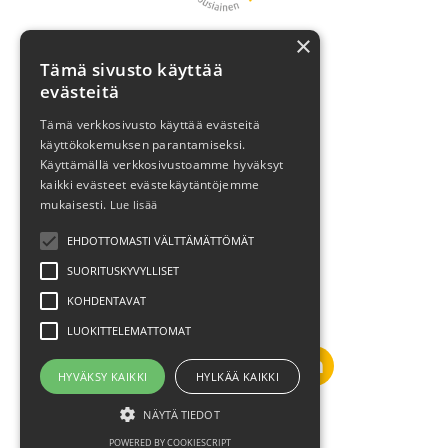
×
Marja
Tämä sivusto käyttää
Asiakasreferenssit
evästeitä
Brändivalmennus
Tämä verkkosivusto käyttää evästeitä
käyttökokemuksen parantamiseksi.
Blogi
Käyttämällä verkkosivustoamme hyväksyt
Varaa aika!
kaikki evästeet evästekäytäntöjemme
mukaisesti.
Lue lisää
Tietosuojaseloste
EHDOTTOMASTI VÄLTTÄMÄTTÖMÄT
Sertifikaatit
SUORITUSKYVYLLISET
KOHDENTAVAT
© 2026 FutureMarja
LUOKITTELEMATTOMAT
HYVÄKSY KAIKKI
HYLKÄÄ KAIKKI
NÄYTÄ TIEDOT
Powered by Kajabi
POWERED BY COOKIESCRIPT