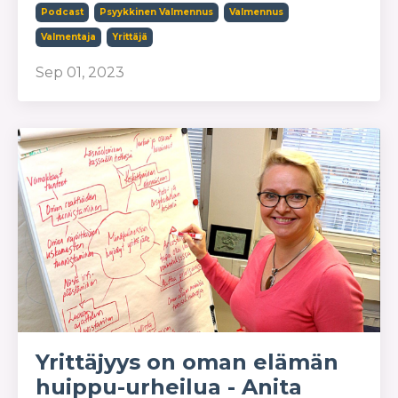
Podcast
Psyykkinen Valmennus
Valmennus
Valmentaja
Yrittäjä
Sep 01, 2023
Yrittäjyys on oman elämän
huippu-urheilua - Anita