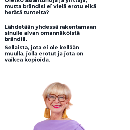
Oletko asiantuntija ja yrittäjä,
mutta brändisi ei vielä erotu eikä
herätä tunteita?
Lähdetään yhdessä rakentamaan
sinulle aivan omannäköistä
brändiä.
Sellaista, jota ei ole kellään
muulla, jolla erotut ja jota on
vaikea kopioida.