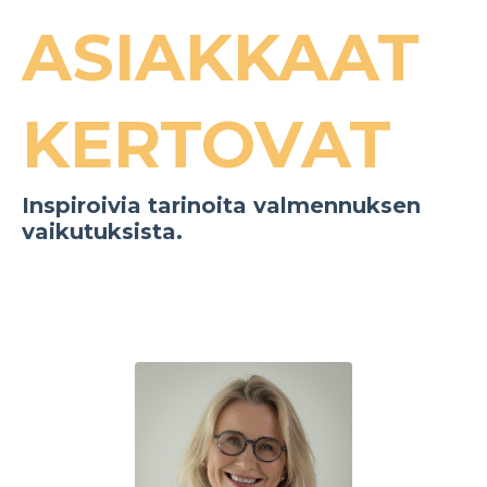
ASIAKKAAT
KERTOVAT
Inspiroivia tarinoita valmennuksen
vaikutuksista.