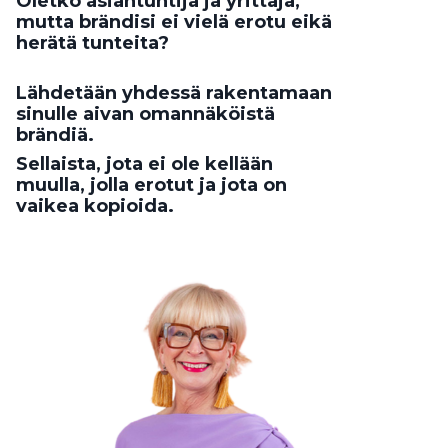
Oletko asiantuntija ja yrittäjä,
mutta brändisi ei vielä erotu eikä
herätä tunteita?
Lähdetään yhdessä rakentamaan
sinulle aivan omannäköistä
brändiä.
Sellaista, jota ei ole kellään
muulla, jolla erotut ja jota on
vaikea kopioida.