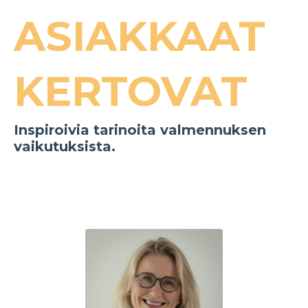
ASIAKKAAT
KERTOVAT
Inspiroivia tarinoita valmennuksen
vaikutuksista.